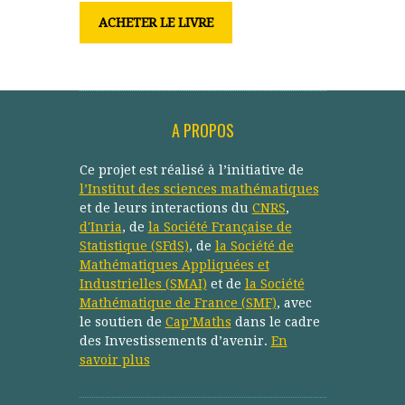
ACHETER LE LIVRE
A PROPOS
Ce projet est réalisé à l’initiative de
l’Institut des sciences mathématiques
et de leurs interactions du
CNRS
,
d'Inria
, de
la Société Française de
Statistique (SFdS)
, de
la Société de
Mathématiques Appliquées et
Industrielles (SMAI)
et de
la Société
Mathématique de France (SMF)
, avec
le soutien de
Cap’Maths
dans le cadre
des Investissements d’avenir.
En
savoir plus