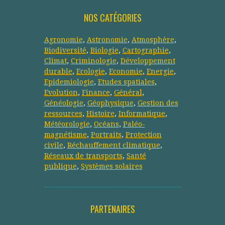
NOS CATÉGORIES
Agronomie
,
Astronomie
,
Atmosphère
,
Biodiversité
,
Biologie
,
Cartographie
,
Climat
,
Criminologie
,
Développement
durable
,
Ecologie
,
Economie
,
Energie
,
Epidemiologie
,
Etudes spatiales
,
Evolution
,
Finance
,
Général
,
Généologie
,
Géophysique
,
Gestion des
ressources
,
Histoire
,
Informatique
,
Météorologie
,
Océans
,
Paléo-
magnétisme
,
Portraits
,
Protection
civile
,
Réchauffement climatique
,
Réseaux de transports
,
Santé
publique
,
Systèmes solaires
PARTENAIRES