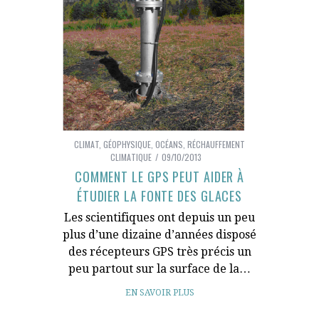
CLIMAT
,
GÉOPHYSIQUE
,
OCÉANS
,
RÉCHAUFFEMENT
CLIMATIQUE
09/10/2013
COMMENT LE GPS PEUT AIDER À
ÉTUDIER LA FONTE DES GLACES
Les scientifiques ont depuis un peu
plus d’une dizaine d’années disposé
des récepteurs GPS très précis un
peu partout sur la surface de la…
EN SAVOIR PLUS