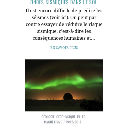
ONDES SISMIQUES DANS LE SOL
Il est encore difficile de prédire les
séismes (voir ici). On peut par
contre essayer de réduire le risque
sismique, c’est-à-dire les
conséquences humaines et…
EN SAVOIR PLUS
GÉOLOGIE
,
GÉOPHYSIQUE
,
PALÉO-
MAGNÉTISME
19/12/2013