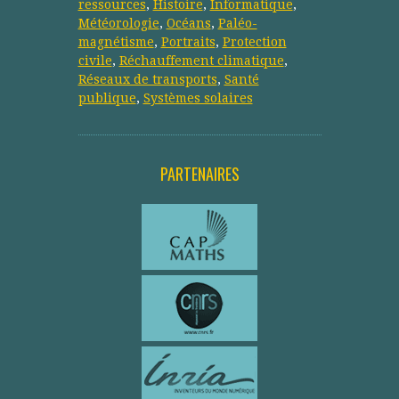
ressources
,
Histoire
,
Informatique
,
Météorologie
,
Océans
,
Paléo-
magnétisme
,
Portraits
,
Protection
civile
,
Réchauffement climatique
,
Réseaux de transports
,
Santé
publique
,
Systèmes solaires
PARTENAIRES