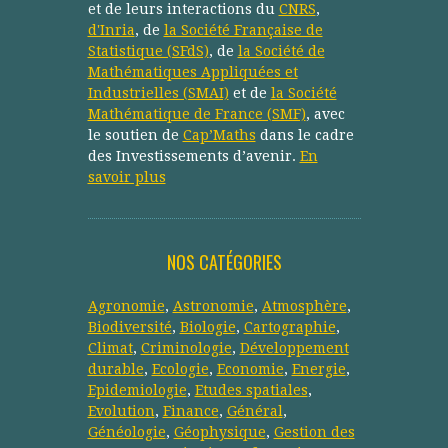
et de leurs interactions du
CNRS
,
d'Inria
, de
la Société Française de
Statistique (SFdS)
, de
la Société de
Mathématiques Appliquées et
Industrielles (SMAI)
et de
la Société
Mathématique de France (SMF)
, avec
le soutien de
Cap’Maths
dans le cadre
des Investissements d’avenir.
En
savoir plus
NOS CATÉGORIES
Agronomie
,
Astronomie
,
Atmosphère
,
Biodiversité
,
Biologie
,
Cartographie
,
Climat
,
Criminologie
,
Développement
durable
,
Ecologie
,
Economie
,
Energie
,
Epidemiologie
,
Etudes spatiales
,
Evolution
,
Finance
,
Général
,
Généologie
,
Géophysique
,
Gestion des