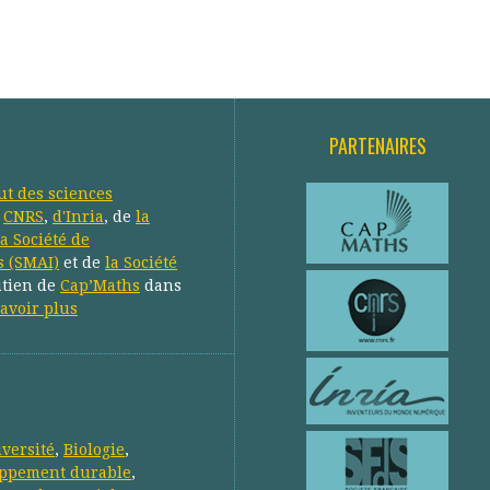
PARTENAIRES
tut des sciences
u
CNRS
,
d'Inria
, de
la
la Société de
s (SMAI)
et de
la Société
utien de
Cap’Maths
dans
avoir plus
iversité
,
Biologie
,
ppement durable
,