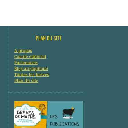
PLAN DU SITE
A propos
Comité éditorial
Partenaires
Blog anglophone
Toutes les brèves
Plan du site