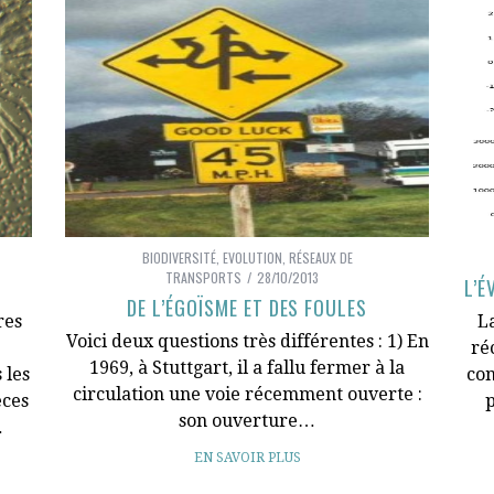
BIODIVERSITÉ
,
EVOLUTION
,
RÉSEAUX DE
TRANSPORTS
28/10/2013
L’É
DE L’ÉGOÏSME ET DES FOULES
res
L
Voici deux questions très différentes : 1) En
ré
1969, à Stuttgart, il a fallu fermer à la
 les
con
circulation une voie récemment ouverte :
èces
p
son ouverture…
…
EN SAVOIR PLUS