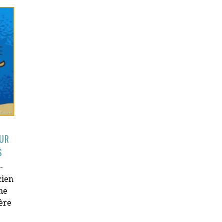
EUR
S
-
cien
ne
ère