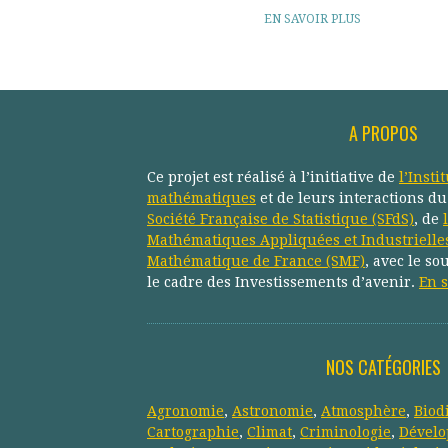
EN SAVOIR PLUS
A PROPOS
Ce projet est réalisé à l’initiative de
l’Insti
mathématiques
et de leurs interactions d
Société Française de Statistique (SFdS)
, de
Mathématiques Appliquées et Industrielle
Mathématique de France (SMF)
, avec le so
le cadre des Investissements d’avenir.
En s
NOS CATÉGORIES
Agronomie
,
Astronomie
,
Atmosphère
,
Biod
Cartographie
,
Climat
,
Criminologie
,
Dévelo