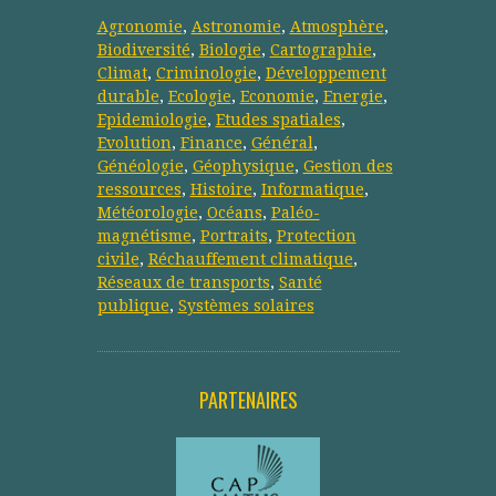
Agronomie
,
Astronomie
,
Atmosphère
,
Biodiversité
,
Biologie
,
Cartographie
,
Climat
,
Criminologie
,
Développement
durable
,
Ecologie
,
Economie
,
Energie
,
Epidemiologie
,
Etudes spatiales
,
Evolution
,
Finance
,
Général
,
Généologie
,
Géophysique
,
Gestion des
ressources
,
Histoire
,
Informatique
,
Météorologie
,
Océans
,
Paléo-
magnétisme
,
Portraits
,
Protection
civile
,
Réchauffement climatique
,
Réseaux de transports
,
Santé
publique
,
Systèmes solaires
PARTENAIRES