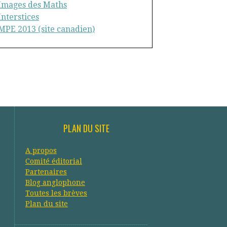
Images des Maths
Interstices
MPE 2013 (site canadien)
PLAN DU SITE
A propos
Comité éditorial
Partenaires
Blog anglophone
Toutes les brèves
Plan du site