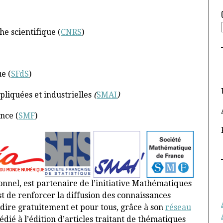
he scientifique (
CNRS
)
ue (
SFdS
)
liquées et industrielles
(
SMAI
)
nce (
SMF
)
nnel, est partenaire de l’initiative Mathématiques
st de renforcer la diffusion des connaissances
à-dire gratuitement et pour tous, grâce à son
réseau
dié à l’édition d’articles traitant de thématiques