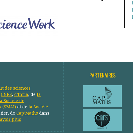
PARTENAIRES
tut des sciences
u
CNRS
,
d'Inria
, de
la
la Société de
s (SMAI)
et de
la Société
utien de
Cap’Maths
dans
avoir plus