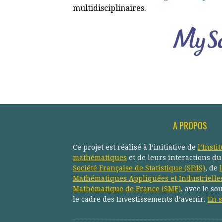
multidisciplinaires.
A PROPOS
Ce projet est réalisé à l’initiative de
l’Insti
mathématiques
et de leurs interactions d
Société Française de Statistique (SFdS)
, de
Mathématiques Appliquées et Industrielle
Mathématique de France (SMF)
, avec le so
le cadre des Investissements d’avenir.
En s