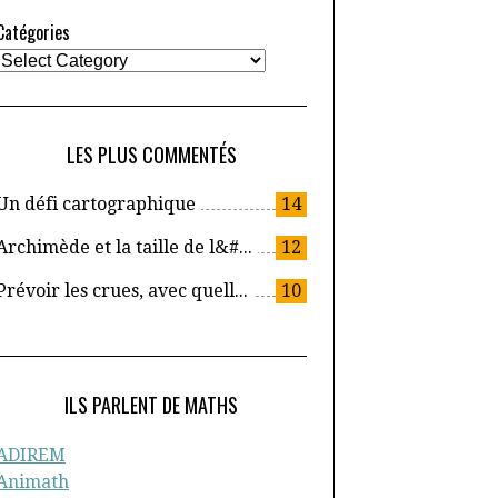
Catégories
LES PLUS COMMENTÉS
Un défi cartographique
14
Archimède et la taille de l&#...
12
Prévoir les crues, avec quell...
10
ILS PARLENT DE MATHS
ADIREM
Animath