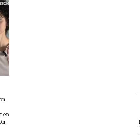
on
t en
 On