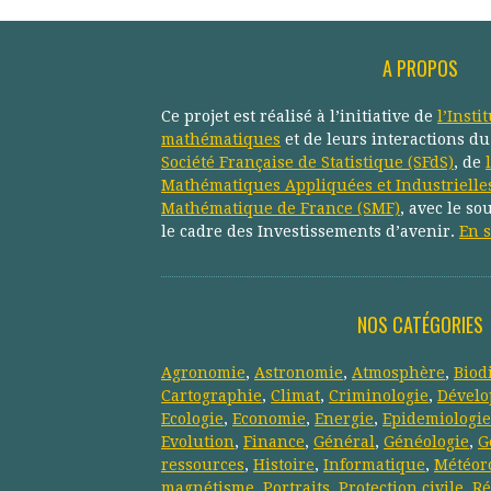
A PROPOS
Ce projet est réalisé à l’initiative de
l’Insti
mathématiques
et de leurs interactions d
Société Française de Statistique (SFdS)
, de
Mathématiques Appliquées et Industrielle
Mathématique de France (SMF)
, avec le so
le cadre des Investissements d’avenir.
En s
NOS CATÉGORIES
Agronomie
,
Astronomie
,
Atmosphère
,
Biod
Cartographie
,
Climat
,
Criminologie
,
Dévelo
Ecologie
,
Economie
,
Energie
,
Epidemiologie
Evolution
,
Finance
,
Général
,
Généologie
,
G
ressources
,
Histoire
,
Informatique
,
Météor
magnétisme
,
Portraits
,
Protection civile
,
Ré