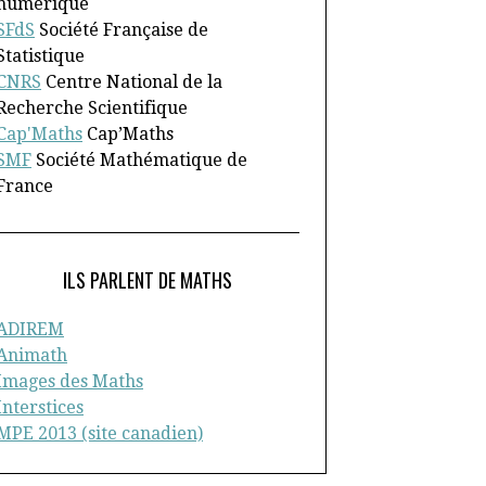
numérique
SFdS
Société Française de
Statistique
CNRS
Centre National de la
Recherche Scientifique
Cap'Maths
Cap’Maths
SMF
Société Mathématique de
France
ILS PARLENT DE MATHS
ADIREM
Animath
Images des Maths
Interstices
MPE 2013 (site canadien)