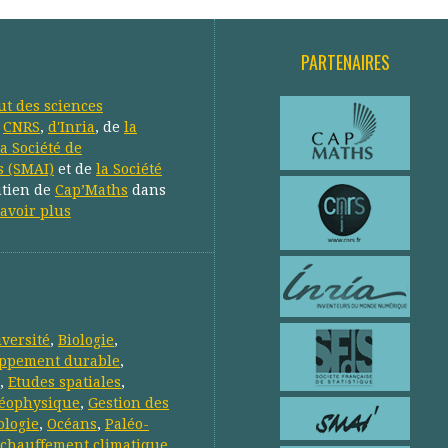
PARTENAIRES
tut des sciences
u
CNRS
,
d'Inria
, de
la
la Société de
s (SMAI)
et de
la Société
utien de
Cap’Maths
dans
avoir plus
iversité
,
Biologie
,
ppement durable
,
,
Etudes spatiales
,
éophysique
,
Gestion des
ologie
,
Océans
,
Paléo-
chauffement climatique
,