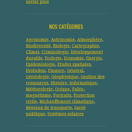
savoir plus
NOS CATÉGORIES
Agronomie
,
Astronomie
,
Atmosphère
,
Biodiversité
,
Biologie
,
Cartographie
,
Climat
,
Criminologie
,
Développement
durable
,
Ecologie
,
Economie
,
Energie
,
Epidemiologie
,
Etudes spatiales
,
Evolution
,
Finance
,
Général
,
Généologie
,
Géophysique
,
Gestion des
ressources
,
Histoire
,
Informatique
,
Météorologie
,
Océans
,
Paléo-
magnétisme
,
Portraits
,
Protection
civile
,
Réchauffement climatique
,
Réseaux de transports
,
Santé
publique
,
Systèmes solaires