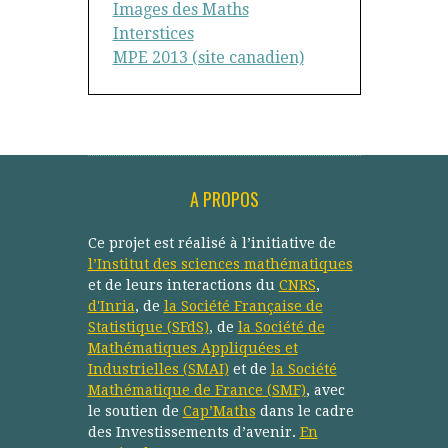
Images des Maths
Interstices
MPE 2013 (site canadien)
A PROPOS
Ce projet est réalisé à l’initiative de
l’Institut des sciences mathématiques
et de leurs interactions du
CNRS
,
d'Inria
, de
la Société Française de
Statistique (SFdS)
, de
la Société de
Mathématiques Appliquées et
Industrielles (SMAI)
et de
la Société
Mathématique de France (SMF)
, avec
le soutien de
Cap’Maths
dans le cadre
des Investissements d’avenir.
En