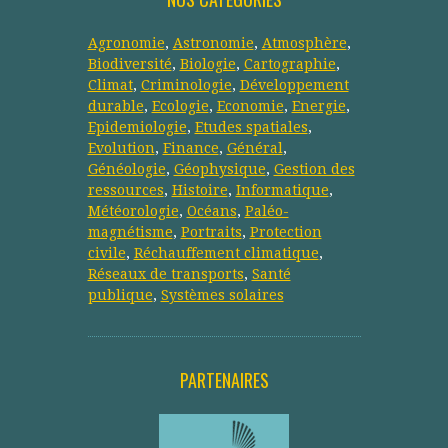
Agronomie
,
Astronomie
,
Atmosphère
,
Biodiversité
,
Biologie
,
Cartographie
,
Climat
,
Criminologie
,
Développement
durable
,
Ecologie
,
Economie
,
Energie
,
Epidemiologie
,
Etudes spatiales
,
Evolution
,
Finance
,
Général
,
Généologie
,
Géophysique
,
Gestion des
ressources
,
Histoire
,
Informatique
,
Météorologie
,
Océans
,
Paléo-
magnétisme
,
Portraits
,
Protection
civile
,
Réchauffement climatique
,
Réseaux de transports
,
Santé
publique
,
Systèmes solaires
PARTENAIRES