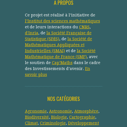
A PROPOS
Ce projet est réalisé à l’initiative de
l’Institut des sciences mathématiques
et de leurs interactions du
CNRS
,
d'Inria
, de
la Société Française de
Statistique (SFdS)
, de
la Société de
Mathématiques Appliquées et
Industrielles (SMAI)
et de
la Société
Mathématique de France (SMF)
, avec
le soutien de
Cap’Maths
dans le cadre
des Investissements d’avenir.
En
savoir plus
NOS CATÉGORIES
Agronomie
,
Astronomie
,
Atmosphère
,
Biodiversité
,
Biologie
,
Cartographie
,
Climat
,
Criminologie
,
Développement