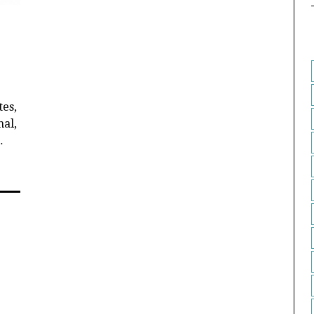
tes,
al,
…