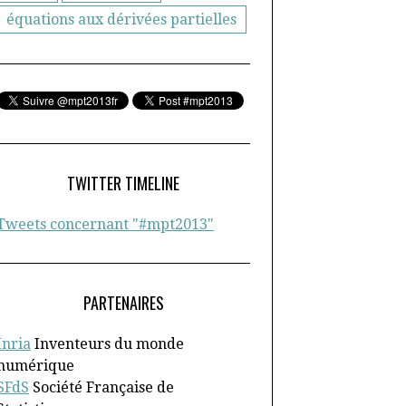
équations aux dérivées partielles
TWITTER TIMELINE
Tweets concernant "#mpt2013"
PARTENAIRES
Inria
Inventeurs du monde
numérique
SFdS
Société Française de