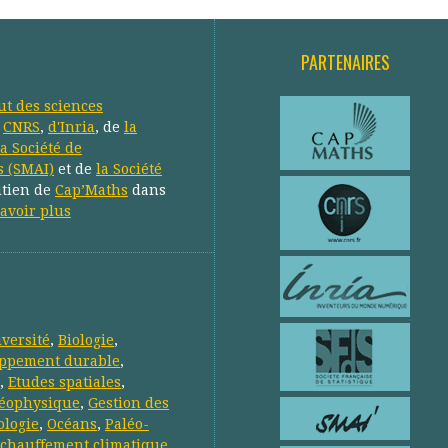
PARTENAIRES
tut des sciences
u
CNRS
,
d'Inria
, de
la
la Société de
s (SMAI)
et de
la Société
utien de
Cap’Maths
dans
avoir plus
iversité
,
Biologie
,
ppement durable
,
,
Etudes spatiales
,
éophysique
,
Gestion des
ologie
,
Océans
,
Paléo-
chauffement climatique
,