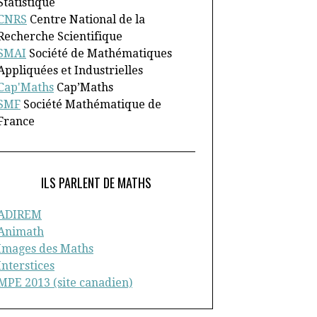
Statistique
CNRS
Centre National de la
Recherche Scientifique
SMAI
Société de Mathématiques
Appliquées et Industrielles
Cap'Maths
Cap’Maths
SMF
Société Mathématique de
France
ILS PARLENT DE MATHS
ADIREM
Animath
Images des Maths
Interstices
MPE 2013 (site canadien)