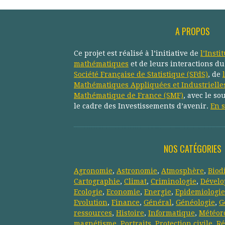
A PROPOS
Ce projet est réalisé à l’initiative de
l’Insti
mathématiques
et de leurs interactions d
Société Française de Statistique (SFdS)
, de
Mathématiques Appliquées et Industrielle
Mathématique de France (SMF)
, avec le so
le cadre des Investissements d’avenir.
En s
NOS CATÉGORIES
Agronomie
,
Astronomie
,
Atmosphère
,
Biod
Cartographie
,
Climat
,
Criminologie
,
Dévelo
Ecologie
,
Economie
,
Energie
,
Epidemiologie
Evolution
,
Finance
,
Général
,
Généologie
,
G
ressources
,
Histoire
,
Informatique
,
Météor
magnétisme
,
Portraits
,
Protection civile
,
Ré