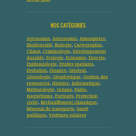
NOS CATÉGORIES
Agronomie
,
Astronomie
,
Atmosphère
,
Biodiversité
,
Biologie
,
Cartographie
,
Climat
,
Criminologie
,
Développement
durable
,
Ecologie
,
Economie
,
Energie
,
Epidemiologie
,
Etudes spatiales
,
Evolution
,
Finance
,
Général
,
Généologie
,
Géophysique
,
Gestion des
ressources
,
Histoire
,
Informatique
,
Météorologie
,
Océans
,
Paléo-
magnétisme
,
Portraits
,
Protection
civile
,
Réchauffement climatique
,
Réseaux de transports
,
Santé
publique
,
Systèmes solaires