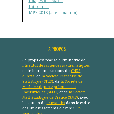
Images des Maths
Interstices
MPE 2013 (site canadien)
A PROPOS
Ce projet est réalisé à l’initiative de
l’Institut des sciences mathématiques
et de leurs interactions du
CNRS
,
d'Inria
, de
la Société Française de
Statistique (SFdS)
, de
la Société de
Mathématiques Appliquées et
Industrielles (SMAI)
et de
la Société
Mathématique de France (SMF)
, avec
le soutien de
Cap’Maths
dans le cadre
des Investissements d’avenir.
En
savoir plus