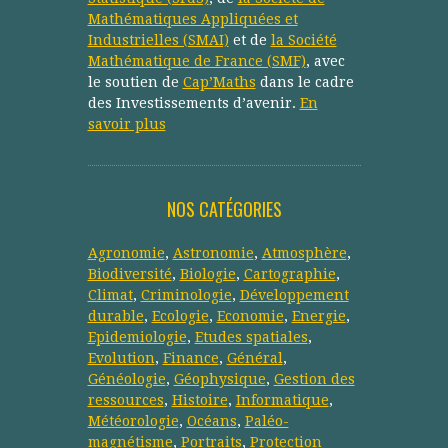
Mathématiques Appliquées et
Industrielles (SMAI)
et de
la Société
Mathématique de France (SMF)
, avec
le soutien de
Cap’Maths
dans le cadre
des Investissements d’avenir.
En
savoir plus
NOS CATÉGORIES
Agronomie
,
Astronomie
,
Atmosphère
,
Biodiversité
,
Biologie
,
Cartographie
,
Climat
,
Criminologie
,
Développement
durable
,
Ecologie
,
Economie
,
Energie
,
Epidemiologie
,
Etudes spatiales
,
Evolution
,
Finance
,
Général
,
Généologie
,
Géophysique
,
Gestion des
ressources
,
Histoire
,
Informatique
,
Météorologie
,
Océans
,
Paléo-
magnétisme
,
Portraits
,
Protection