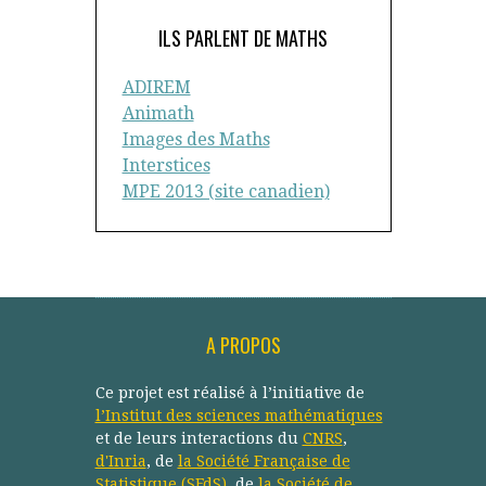
ILS PARLENT DE MATHS
ADIREM
Animath
Images des Maths
Interstices
MPE 2013 (site canadien)
A PROPOS
Ce projet est réalisé à l’initiative de
l’Institut des sciences mathématiques
et de leurs interactions du
CNRS
,
d'Inria
, de
la Société Française de
Statistique (SFdS)
, de
la Société de