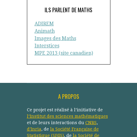
ILS PARLENT DE MATHS
ADIREM
Animath
Images des Maths
Interstices
MPE 2013 (site canadien)
A PROPOS
Ce projet est réalisé à l’initiative de
l’Institut des sciences mathématiques
et de leurs interactions du
CNRS
,
d'Inria
, de
la Société Française de
Statistique (SFdS)
, de
la Société de