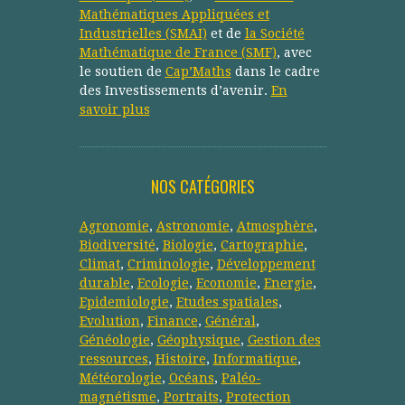
Mathématiques Appliquées et
Industrielles (SMAI)
et de
la Société
Mathématique de France (SMF)
, avec
le soutien de
Cap’Maths
dans le cadre
des Investissements d’avenir.
En
savoir plus
NOS CATÉGORIES
Agronomie
,
Astronomie
,
Atmosphère
,
Biodiversité
,
Biologie
,
Cartographie
,
Climat
,
Criminologie
,
Développement
durable
,
Ecologie
,
Economie
,
Energie
,
Epidemiologie
,
Etudes spatiales
,
Evolution
,
Finance
,
Général
,
Généologie
,
Géophysique
,
Gestion des
ressources
,
Histoire
,
Informatique
,
Météorologie
,
Océans
,
Paléo-
magnétisme
,
Portraits
,
Protection