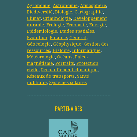
Agronomie
,
Astronomie
,
Atmosphère
,
Biodiversité
,
Biologie
,
Cartographie
,
Climat
,
Criminologie
,
Développement
durable
,
Ecologie
,
Economie
,
Energie
,
Epidemiologie
,
Etudes spatiales
,
Evolution
,
Finance
,
Général
,
Généologie
,
Géophysique
,
Gestion des
ressources
,
Histoire
,
Informatique
,
Météorologie
,
Océans
,
Paléo-
magnétisme
,
Portraits
,
Protection
civile
,
Réchauffement climatique
,
Réseaux de transports
,
Santé
publique
,
Systèmes solaires
PARTENAIRES