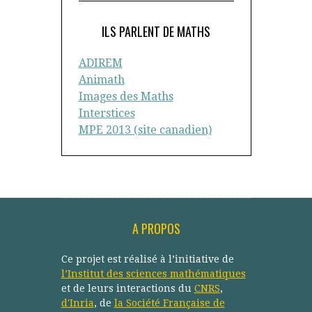
ILS PARLENT DE MATHS
ADIREM
Animath
Images des Maths
Interstices
MPE 2013 (site canadien)
A PROPOS
Ce projet est réalisé à l’initiative de
l’Institut des sciences mathématiques
et de leurs interactions du
CNRS
,
d'Inria
, de
la Société Française de