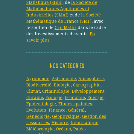
Statistique (SFdS)
, de
la Société de
Mathématiques Appliquées et
Industrielles (SMAI)
et de
la Société
Mathématique de France (SMF)
, avec
le soutien de
Cap’Maths
dans le cadre
des Investissements d’avenir.
En
savoir plus
NOS CATÉGORIES
Agronomie
,
Astronomie
,
Atmosphère
,
Biodiversité
,
Biologie
,
Cartographie
,
Climat
,
Criminologie
,
Développement
durable
,
Ecologie
,
Economie
,
Energie
,
Epidemiologie
,
Etudes spatiales
,
Evolution
,
Finance
,
Général
,
Généologie
,
Géophysique
,
Gestion des
ressources
,
Histoire
,
Informatique
,
Météorologie
,
Océans
,
Paléo-