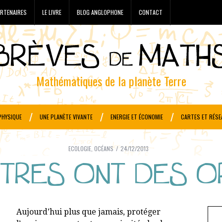
RTENAIRES
LE LIVRE
BLOG ANGLOPHONE
CONTACT
Mathématiques de la planète Terre
PHYSIQUE
UNE PLANÈTE VIVANTE
ENERGIE ET ÉCONOMIE
CARTES ET RÉSE
ECOLOGIE
,
OCÉANS
24/12/2013
ÎTRES ONT DES O
Aujourd’hui plus que jamais, protéger