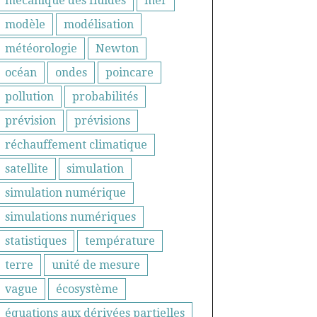
mecanique des fluides
mer
modèle
modélisation
météorologie
Newton
océan
ondes
poincare
pollution
probabilités
prévision
prévisions
réchauffement climatique
satellite
simulation
simulation numérique
simulations numériques
statistiques
température
terre
unité de mesure
vague
écosystème
équations aux dérivées partielles