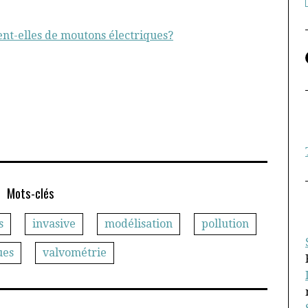
ent-elles de moutons électriques?
Mots-clés
s
invasive
modélisation
pollution
ues
valvométrie