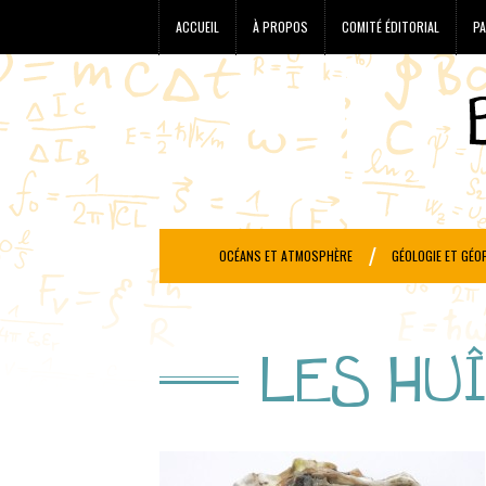
ACCUEIL
À PROPOS
COMITÉ ÉDITORIAL
PA
OCÉANS ET ATMOSPHÈRE
GÉOLOGIE ET GÉO
LES HU