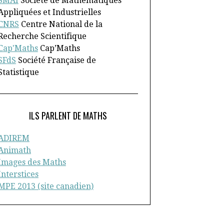
SMAI
Société de Mathématiques
Appliquées et Industrielles
CNRS
Centre National de la
Recherche Scientifique
Cap'Maths
Cap’Maths
SFdS
Société Française de
Statistique
ILS PARLENT DE MATHS
ADIREM
Animath
Images des Maths
Interstices
MPE 2013 (site canadien)