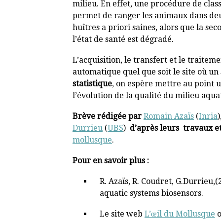
milieu. En effet, une procédure de clas
permet de ranger les animaux dans deu
huîtres a priori saines, alors que la s
l’état de santé est dégradé.
L’acquisition, le transfert et le trait
automatique quel que soit le site où un
statistique
, on espère mettre au point u
l’évolution de la qualité du milieu aqua
Brève rédigée par
Romain Azaïs
(
Inria
Durrieu
(
UBS
)
d’après leurs travaux e
mollusque
.
Pour en savoir plus :
R. Azaïs, R. Coudret, G.Durrieu
aquatic systems biosensors.
Le site web
L’œil du Mollusque
o