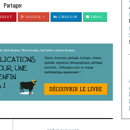
Partager
EREST
GOOGLE +
LINKEDIN
EMAIL