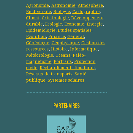
Agronomie
,
Astronomie
,
Atmosphère
,
Biodiversité
,
Biologie
,
Cartographie
,
Climat
,
Criminologie
,
Développement
durable
,
Ecologie
,
Economie
,
Energie
,
Epidemiologie
,
Etudes spatiales
,
Evolution
,
Finance
,
Général
,
Généologie
,
Géophysique
,
Gestion des
ressources
,
Histoire
,
Informatique
,
Météorologie
,
Océans
,
Paléo-
magnétisme
,
Portraits
,
Protection
civile
,
Réchauffement climatique
,
Réseaux de transports
,
Santé
publique
,
Systèmes solaires
PARTENAIRES