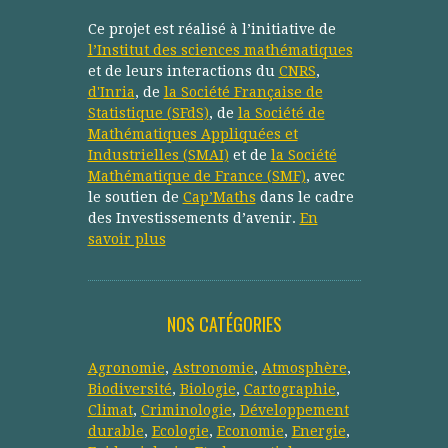
Ce projet est réalisé à l’initiative de
l’Institut des sciences mathématiques
et de leurs interactions du
CNRS
,
d'Inria
, de
la Société Française de
Statistique (SFdS)
, de
la Société de
Mathématiques Appliquées et
Industrielles (SMAI)
et de
la Société
Mathématique de France (SMF)
, avec
le soutien de
Cap’Maths
dans le cadre
des Investissements d’avenir.
En
savoir plus
NOS CATÉGORIES
Agronomie
,
Astronomie
,
Atmosphère
,
Biodiversité
,
Biologie
,
Cartographie
,
Climat
,
Criminologie
,
Développement
durable
,
Ecologie
,
Economie
,
Energie
,