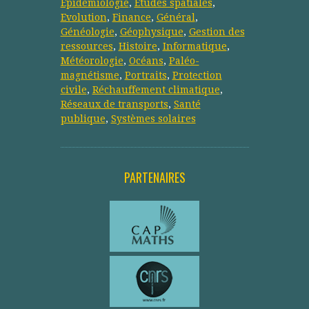
Epidemiologie
,
Etudes spatiales
,
Evolution
,
Finance
,
Général
,
Généologie
,
Géophysique
,
Gestion des
ressources
,
Histoire
,
Informatique
,
Météorologie
,
Océans
,
Paléo-
magnétisme
,
Portraits
,
Protection
civile
,
Réchauffement climatique
,
Réseaux de transports
,
Santé
publique
,
Systèmes solaires
PARTENAIRES