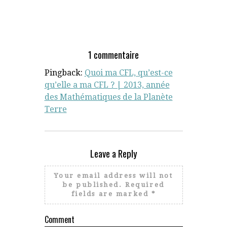
1 commentaire
LES HUÎTRES RÊ
Pingback:
Quoi ma CFL, qu’est-ce
qu’elle a ma CFL ? | 2013, année
des Mathématiques de la Planète
Terre
Leave a Reply
Your email address will not
be published.
Required
fields are marked
*
Comment