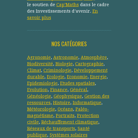
le soutien de
Cap’Maths
dans le cadre
des Investissements d’avenir.
En
savoir plus
NOS CATÉGORIES
Agronomie
,
Astronomie
,
Atmosphère
,
Biodiversité
,
Biologie
,
Cartographie
,
Climat
,
Criminologie
,
Développement
durable
,
Ecologie
,
Economie
,
Energie
,
Epidemiologie
,
Etudes spatiales
,
Evolution
,
Finance
,
Général
,
Généologie
,
Géophysique
,
Gestion des
ressources
,
Histoire
,
Informatique
,
Météorologie
,
Océans
,
Paléo-
magnétisme
,
Portraits
,
Protection
civile
,
Réchauffement climatique
,
Réseaux de transports
,
Santé
publique
,
Systèmes solaires