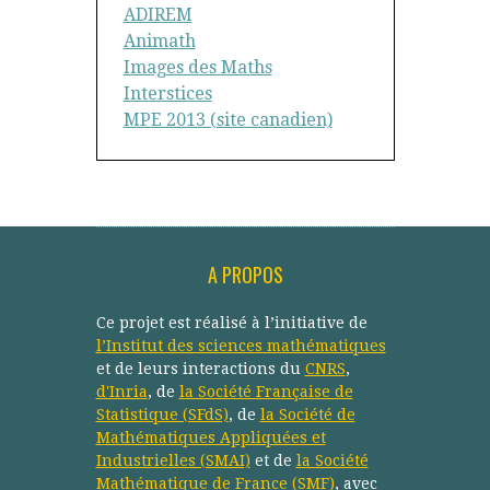
ADIREM
Animath
Images des Maths
Interstices
MPE 2013 (site canadien)
A PROPOS
Ce projet est réalisé à l’initiative de
l’Institut des sciences mathématiques
et de leurs interactions du
CNRS
,
d'Inria
, de
la Société Française de
Statistique (SFdS)
, de
la Société de
Mathématiques Appliquées et
Industrielles (SMAI)
et de
la Société
Mathématique de France (SMF)
, avec