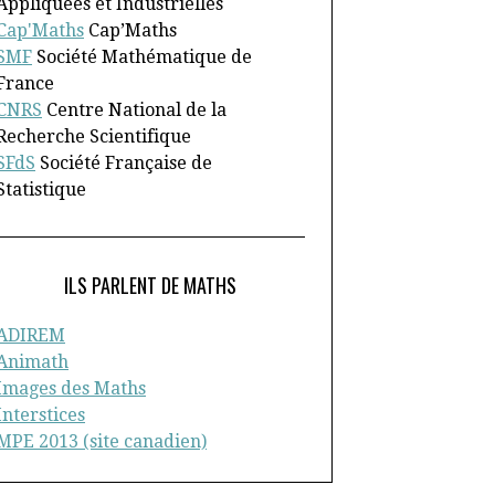
Appliquées et Industrielles
Cap'Maths
Cap’Maths
SMF
Société Mathématique de
France
CNRS
Centre National de la
Recherche Scientifique
SFdS
Société Française de
Statistique
ILS PARLENT DE MATHS
ADIREM
Animath
Images des Maths
Interstices
MPE 2013 (site canadien)