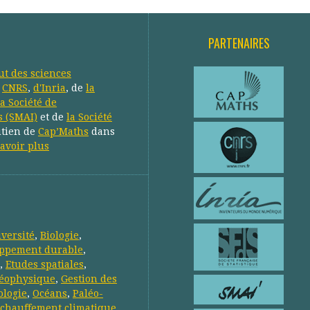
PARTENAIRES
tut des sciences
u
CNRS
,
d'Inria
, de
la
la Société de
s (SMAI)
et de
la Société
utien de
Cap’Maths
dans
avoir plus
iversité
,
Biologie
,
ppement durable
,
,
Etudes spatiales
,
éophysique
,
Gestion des
ologie
,
Océans
,
Paléo-
chauffement climatique
,