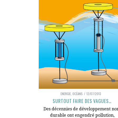
ENERGIE
,
OCÉANS
12/07/2013
SURTOUT FAIRE DES VAGUES…
Des décennies de développement no
durable ont engendré pollution,