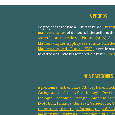
A PROPOS
Ce projet est réalisé à l’initiative de
l’Insti
mathématiques
et de leurs interactions d
Société Française de Statistique (SFdS)
, de
Mathématiques Appliquées et Industrielle
Mathématique de France (SMF)
, avec le so
le cadre des Investissements d’avenir.
En s
NOS CATÉGORIES
Agronomie
,
Astronomie
,
Atmosphère
,
Biod
Cartographie
,
Climat
,
Criminologie
,
Dévelo
Ecologie
,
Economie
,
Energie
,
Epidemiologie
Evolution
,
Finance
,
Général
,
Généologie
,
G
ressources
,
Histoire
,
Informatique
,
Météor
magnétisme
,
Portraits
,
Protection civile
,
Ré