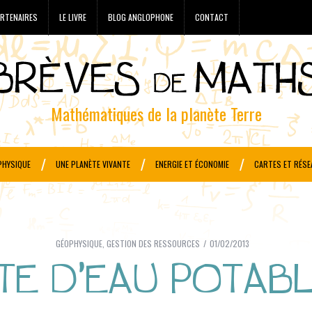
RTENAIRES
LE LIVRE
BLOG ANGLOPHONE
CONTACT
Mathématiques de la planète Terre
PHYSIQUE
UNE PLANÈTE VIVANTE
ENERGIE ET ÉCONOMIE
CARTES ET RÉSE
GÉOPHYSIQUE
,
GESTION DES RESSOURCES
01/02/2013
TE D’EAU POTABL