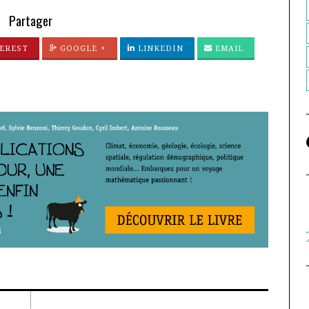
Partager
EREST
GOOGLE +
LINKEDIN
EMAIL