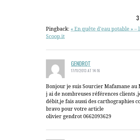
3
Pingback:
« En quête d’eau potable » –
Scoop.it
GENDROT
17/11/2013 AT 14:16
Bonjour je suis Sourcier Mafamane au 
j ai de nombreuses références clients ,
débit,je fais aussi des carthographies 
bravo pour votre article
olivier gendrot 0662093629