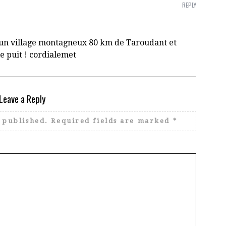
REPLY
 un village montagneux 80 km de Taroudant et
le puit ! cordialemet
Leave a Reply
 published.
Required fields are marked
*