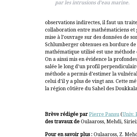
par les intrusions d’eau marine.
observations indirectes, il faut un tr
collaboration entre mathématiciens et g
mise à l’ouvrage sur des données de so
Schlumberger obtenues en bordure de l’
mathématique utilisé est une méthode 
On a ainsi mis en évidence la profonde
salée le long d’un profil perpendiculair
méthode a permis d’estimer la vulnérab
celui d’il y a plus de vingt ans. Cette 
la région côtière du Sahel des Doukkala
Brève rédigée par
Pierre Pansu
(
Univ. 
des travaux de
Oulaaross, Mehdi, Siriei
Pour en savoir plus :
Oulaaross, Z. Mehdi