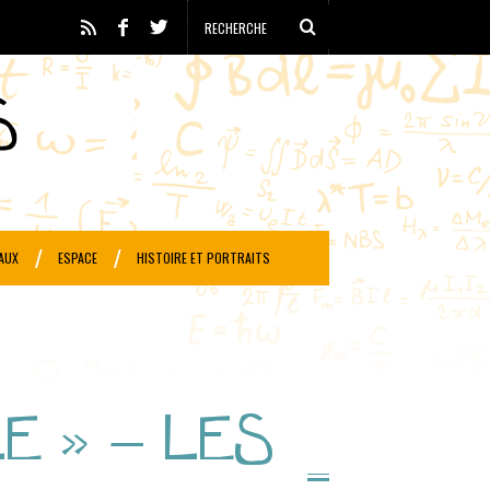
AUX
ESPACE
HISTOIRE ET PORTRAITS
E » – LES