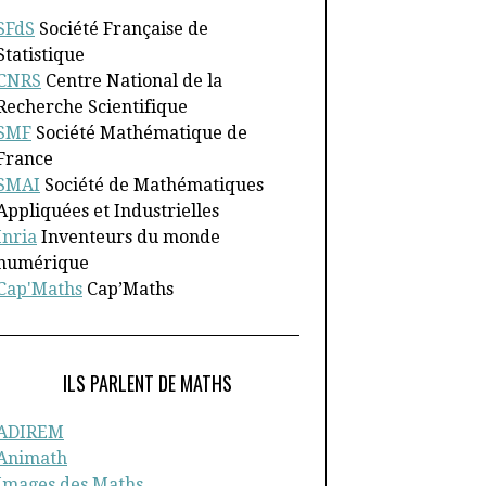
SFdS
Société Française de
Statistique
CNRS
Centre National de la
Recherche Scientifique
SMF
Société Mathématique de
France
SMAI
Société de Mathématiques
Appliquées et Industrielles
Inria
Inventeurs du monde
numérique
Cap'Maths
Cap’Maths
ILS PARLENT DE MATHS
ADIREM
Animath
Images des Maths