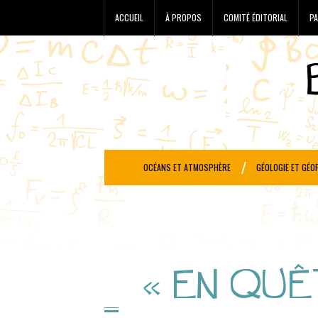
ACCUEIL
À PROPOS
COMITÉ ÉDITORIAL
PA
OCÉANS ET ATMOSPHÈRE
GÉOLOGIE ET GÉO
« EN QUÊ