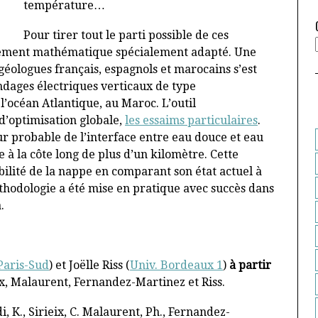
température…
Pour tirer tout le parti possible de ces
aitement mathématique spécialement adapté. Une
éologues français, espagnols et marocains s’est
ndages électriques verticaux de type
océan Atlantique, au Maroc. L’outil
d’optimisation globale,
les essaims particulaires
.
ur probable de l’interface entre eau douce et eau
e à la côte long de plus d’un kilomètre. Cette
ilité de la nappe en comparant son état actuel à
méthodologie a été mise en pratique avec succès dans
.
Paris-Sud
) et Joëlle Riss (
Univ. Bordeaux 1
)
à partir
x, Malaurent, Fernandez-Martinez et Riss.
, K., Sirieix, C. Malaurent, Ph., Fernandez-