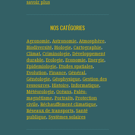
savoir plus
NOS CATÉGORIES
Agronomie
,
Astronomie
,
Atmosphère
,
Biodiversité
,
Biologie
,
Cartographie
,
Climat
,
Criminologie
,
Développement
durable
,
Ecologie
,
Economie
,
Energie
,
Epidemiologie
,
Etudes spatiales
,
Evolution
,
Finance
,
Général
,
Généologie
,
Géophysique
,
Gestion des
ressources
,
Histoire
,
Informatique
,
Météorologie
,
Océans
,
Paléo-
magnétisme
,
Portraits
,
Protection
civile
,
Réchauffement climatique
,
Réseaux de transports
,
Santé
publique
,
Systèmes solaires