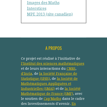
Images des Maths
Interstices
MPE 2013 (site canadien)
A PROPOS
Ce projet est réalisé à l’initiative de
l’Institut des sciences mathématiques
et de leurs interactions du
CNRS
,
d'Inria
, de
la Société Française de
Statistique (SFdS)
, de
la Société de
Mathématiques Appliquées et
Industrielles (SMAI)
et de
la Société
Mathématique de France (SMF)
, avec
le soutien de
Cap’Maths
dans le cadre
des Investissements d’avenir.
En