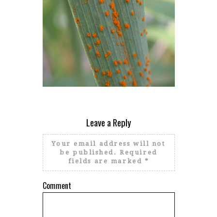
Leave a Reply
MODIFIER UN PAYSAGE AGRICOLE POUR LIMITER LA
PROPAGATION DES ÉPIDÉMIES ?
Your email address will not
be published.
Required
fields are marked
*
DE 
Comment