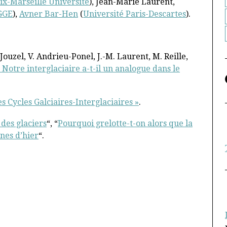
ix-Marseille Université
), Jean-Marie Laurent,
GGE
),
Avner Bar-Hen
(
Université Paris-Descartes
).
 Jouzel, V. Andrieu-Ponel, J.-M. Laurent, M. Reille,
Notre interglaciaire a-t-il un analogue dans le
es Cycles Galciaires-Interglaciaires »
.
 des glaciers
“, “
Pourquoi grelotte-t-on alors que la
nes d’hier
“.