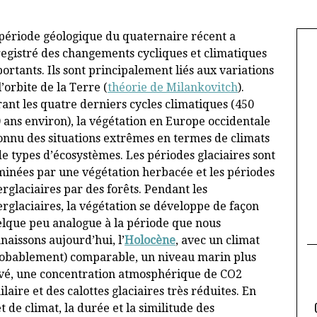
période géologique du quaternaire récent a
egistré des changements cycliques et climatiques
ortants. Ils sont principalement liés aux variations
l’orbite de la Terre (
théorie de Milankovitch
).
ant les quatre derniers cycles climatiques (450
 ans environ), la végétation en Europe occidentale
onnu des situations extrêmes en termes de climats
de types d’écosystèmes. Les périodes glaciaires sont
inées par une végétation herbacée et les périodes
erglaciaires par des forêts. Pendant les
erglaciaires, la végétation se développe de façon
lque peu analogue à la période que nous
naissons aujourd’hui, l’
Holocène
, avec un climat
obablement) comparable, un niveau marin plus
vé, une concentration atmosphérique de CO2
ilaire et des calottes glaciaires très réduites. En
de climat, la durée et la similitude des