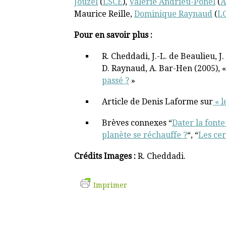
Jouzel
(
LSCE
),
Valérie Andrieu-Ponel
(
A
Maurice Reille,
Dominique Raynaud
(
L
Pour en savoir plus :
R. Cheddadi, J.-L. de Beaulieu, J.
D. Raynaud, A. Bar-Hen (2005), «
passé ?
»
Article de Denis Laforme sur
« l
Brèves connexes “
Dater la fonte
planète se réchauffe ?
“, “
Les cer
Crédits Images :
R. Cheddadi.
Imprimer