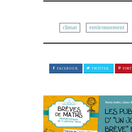
climat
environnement
FACEBOOK
TWITTER
PINT