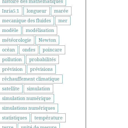
histoire des mathématiques
Inria5.1
longueur
marée
mecanique des fluides
mer
modèle
modélisation
météorologie
Newton
océan
ondes
poincare
pollution
probabilités
prévision
prévisions
réchauffement climatique
satellite
simulation
simulation numérique
simulations numériques
statistiques
température
terre
unité de mesure