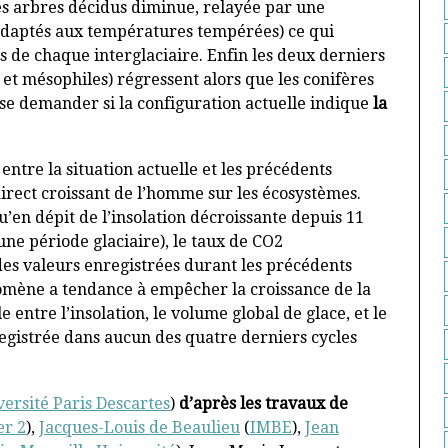
des arbres décidus diminue, relayée par une
adaptés aux températures tempérées) ce qui
 de chaque interglaciaire. Enfin les deux derniers
et mésophiles) régressent alors que les conifères
e demander si la configuration actuelle indique
la
ntre la situation actuelle et les précédents
ndirect croissant de l’homme sur les écosystèmes.
u’en dépit de l’insolation décroissante depuis 11
une période glaciaire), le taux de CO2
es valeurs enregistrées durant les précédents
omène a tendance à empêcher la croissance de la
e entre l’insolation, le volume global de glace, et le
egistrée dans aucun des quatre derniers cycles
ersité Paris Descartes
)
d’après les travaux de
er 2
),
Jacques-Louis de Beaulieu
(
IMBE
),
Jean