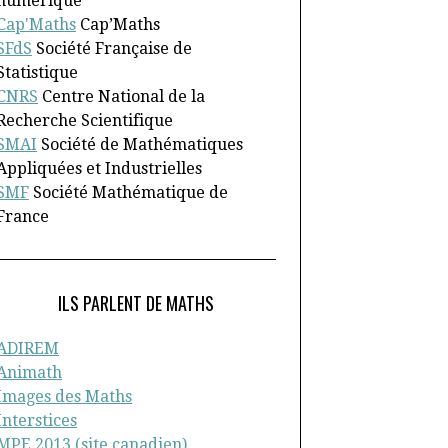
numérique
Cap'Maths
Cap’Maths
SFdS
Société Française de
Statistique
CNRS
Centre National de la
Recherche Scientifique
SMAI
Société de Mathématiques
Appliquées et Industrielles
SMF
Société Mathématique de
France
ILS PARLENT DE MATHS
ADIREM
Animath
Images des Maths
Interstices
MPE 2013 (site canadien)