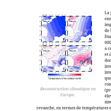
La 
enr
imp
de 
Dur
000
a c
et 
dom
int
int
que
con
Reconstruction climatique en
(pr
Europe.
éle
sim
revanche, en termes de températures et 