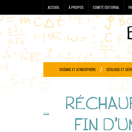
ACCUEIL
À PROPOS
COMITÉ ÉDITORIAL
PA
OCÉANS ET ATMOSPHÈRE
GÉOLOGIE ET GÉO
RÉCHAU
FIN D’