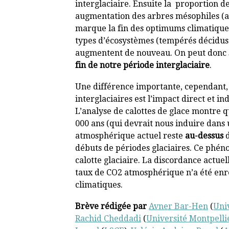
interglaciaire. Ensuite la proportion 
augmentation des arbres mésophiles (
marque la fin des optimums climatiques
types d’écosystèmes (tempérés décidus 
augmentent de nouveau. On peut donc s
fin de notre période interglaciaire
.
Une différence importante, cependant, e
interglaciaires est l’impact direct et i
L’analyse de calottes de glace montre q
000 ans (qui devrait nous induire dans 
atmosphérique actuel reste
au-dessus
d
débuts de périodes glaciaires. Ce phén
calotte glaciaire. La discordance actuell
taux de CO2 atmosphérique n’a été enr
climatiques.
Brève rédigée par
Avner Bar-Hen
(
Univ
Rachid Cheddadi
(
Université Montpelli