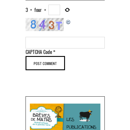
3
×
four
=
CAPTCHA Code
*