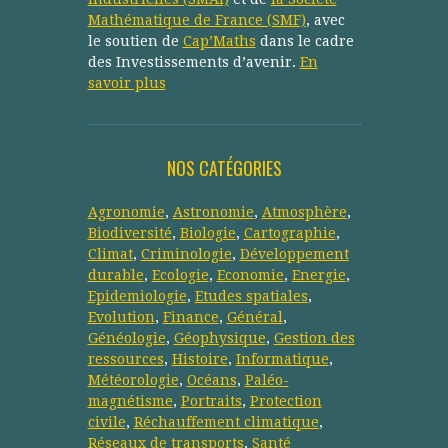
Mathématique de France (SMF)
, avec
le soutien de
Cap’Maths
dans le cadre
des Investissements d’avenir.
En
savoir plus
NOS CATÉGORIES
Agronomie
,
Astronomie
,
Atmosphère
,
Biodiversité
,
Biologie
,
Cartographie
,
Climat
,
Criminologie
,
Développement
durable
,
Ecologie
,
Economie
,
Energie
,
Epidemiologie
,
Etudes spatiales
,
Evolution
,
Finance
,
Général
,
Généologie
,
Géophysique
,
Gestion des
ressources
,
Histoire
,
Informatique
,
Météorologie
,
Océans
,
Paléo-
magnétisme
,
Portraits
,
Protection
civile
,
Réchauffement climatique
,
Réseaux de transports
,
Santé