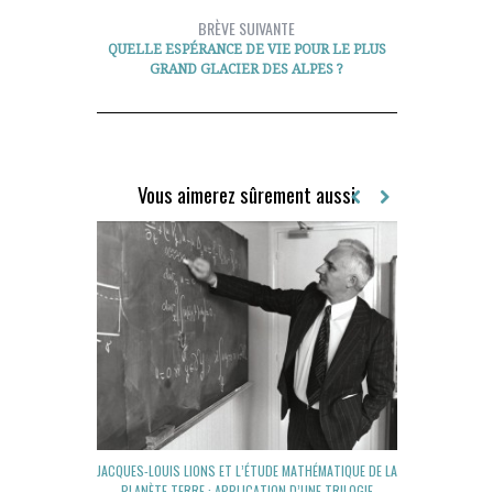
BRÈVE SUIVANTE
QUELLE ESPÉRANCE DE VIE POUR LE PLUS
GRAND GLACIER DES ALPES ?
Vous aimerez sûrement aussi
LES H
JACQUES-LOUIS LIONS ET L’ÉTUDE MATHÉMATIQUE DE LA
PLANÈTE TERRE : APPLICATION D’UNE TRILOGIE