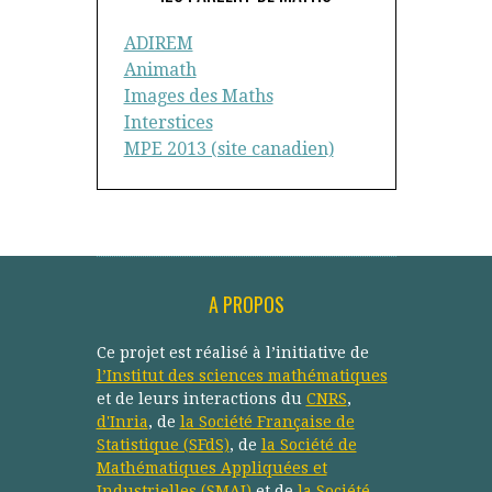
ADIREM
Animath
Images des Maths
Interstices
MPE 2013 (site canadien)
A PROPOS
Ce projet est réalisé à l’initiative de
l’Institut des sciences mathématiques
et de leurs interactions du
CNRS
,
d'Inria
, de
la Société Française de
Statistique (SFdS)
, de
la Société de
Mathématiques Appliquées et
Industrielles (SMAI)
et de
la Société