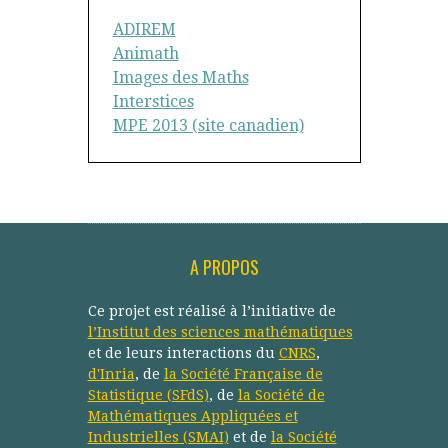
ADIREM
Animath
Images des Maths
Interstices
MPE 2013 (site canadien)
A PROPOS
Ce projet est réalisé à l’initiative de
l’Institut des sciences mathématiques
et de leurs interactions du
CNRS
,
d'Inria
, de
la Société Française de
Statistique (SFdS)
, de
la Société de
Mathématiques Appliquées et
Industrielles (SMAI)
et de
la Société