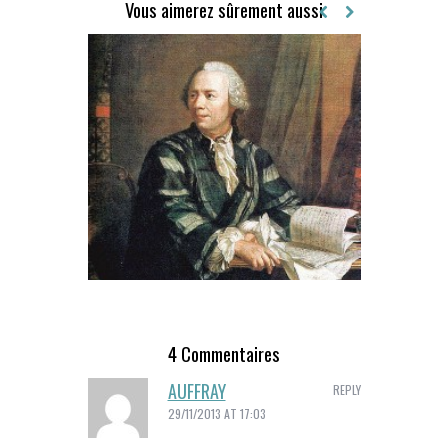
Vous aimerez sûrement aussi
R
4 Commentaires
AUFFRAY
REPLY
EULER AUX PRISES AVEC LES VARIATIONS DE DENSITÉ
29/11/2013 AT 17:03