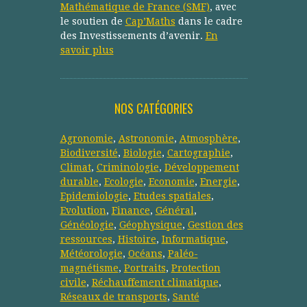
Mathématique de France (SMF)
, avec
le soutien de
Cap’Maths
dans le cadre
des Investissements d’avenir.
En
savoir plus
NOS CATÉGORIES
Agronomie
,
Astronomie
,
Atmosphère
,
Biodiversité
,
Biologie
,
Cartographie
,
Climat
,
Criminologie
,
Développement
durable
,
Ecologie
,
Economie
,
Energie
,
Epidemiologie
,
Etudes spatiales
,
Evolution
,
Finance
,
Général
,
Généologie
,
Géophysique
,
Gestion des
ressources
,
Histoire
,
Informatique
,
Météorologie
,
Océans
,
Paléo-
magnétisme
,
Portraits
,
Protection
civile
,
Réchauffement climatique
,
Réseaux de transports
,
Santé