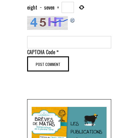
eight
−
seven
=
CAPTCHA Code
*